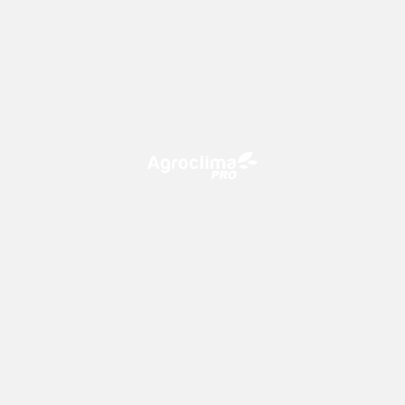
O Agroclima PRO é uma plataforma de agricultura digital,
que utiliza o conhecimento meteorológico a favor do
campo!
CONTATO
consultoria@climatempo.com.br