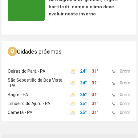
hortifruti: como o clima deve
evoluir neste inverno
Cidades próximas
Oeiras do Pará - PA
24
°
31
°
0
mm
São Sebastião da Boa Vista
24
°
31
°
0
mm
- PA
Bagre - PA
26
°
31
°
0
mm
Limoeiro do Ajuru - PA
25
°
31
°
0
mm
Cametá - PA
25
°
31
°
0
mm