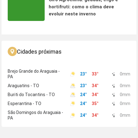
hortifruti: como o clima deve
evoluir neste inverno
Cidades próximas
Brejo Grande do Araguaia -
23
°
33
°
0
mm
PA
Araguatins - TO
23
°
34
°
0
mm
Buriti do Tocantins - TO
24
°
34
°
0
mm
Esperantina - TO
24
°
35
°
0
mm
São Domingos do Araguaia -
24
°
34
°
0
mm
PA