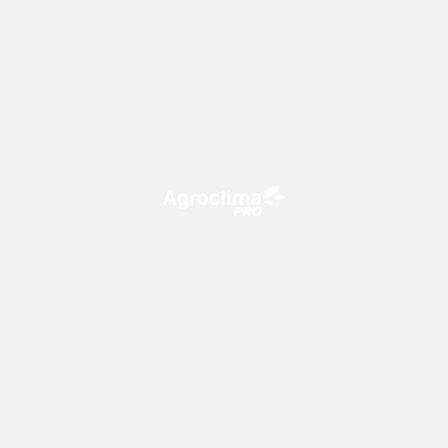
O Agroclima PRO é uma plataforma de agricultura digital,
que utiliza o conhecimento meteorológico a favor do
campo!
CONTATO
consultoria@climatempo.com.br