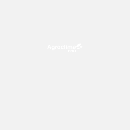
O Agroclima PRO é uma plataforma de agricultura digital,
que utiliza o conhecimento meteorológico a favor do
campo!
CONTATO
consultoria@climatempo.com.br
Siga-nos