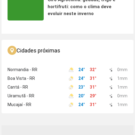
hortifruti: como o clima deve
evoluir neste inverno
Cidades próximas
Normandia - RR
24
°
32
°
0
mm
Boa Vista - RR
24
°
31
°
1
mm
Cantá - RR
23
°
31
°
1
mm
Uiramutã - RR
20
°
29
°
0
mm
Mucajaí - RR
24
°
31
°
1
mm