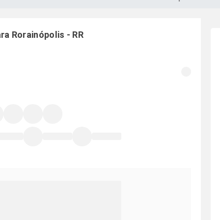
ara
Rorainópolis
-
RR