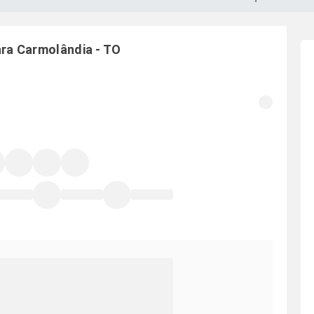
ara
Carmolândia
-
TO