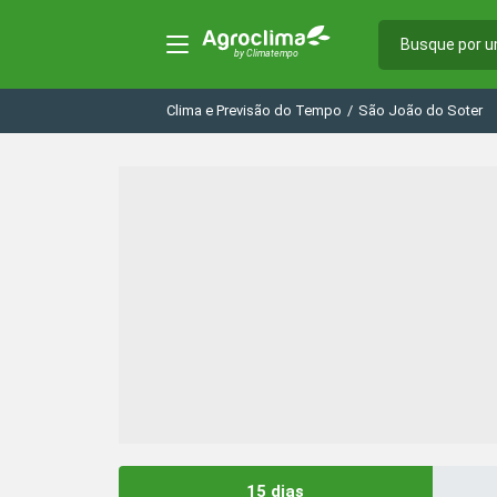
Clima e Previsão do Tempo
/
São João do Soter
15 dias