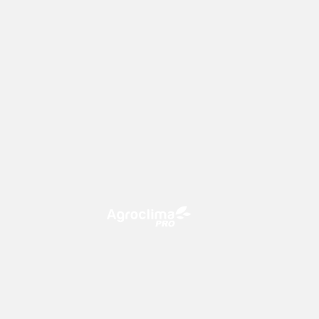
O Agroclima PRO é uma plataforma
de agricultura digital, que utiliza o
conhecimento meteorológico a
favor do campo!