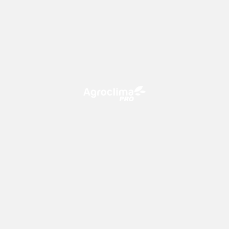
O Agroclima PRO é uma plataforma de agricultura digital,
que utiliza o conhecimento meteorológico a favor do
campo!
CONTATO
consultoria@climatempo.com.br