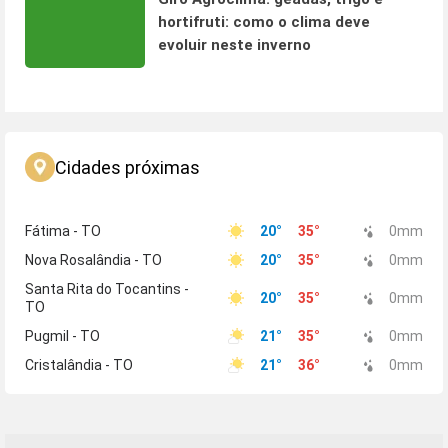
hortifruti: como o clima deve
evoluir neste inverno
Cidades próximas
Fátima - TO
20
°
35
°
0
mm
Nova Rosalândia - TO
20
°
35
°
0
mm
Santa Rita do Tocantins -
20
°
35
°
0
mm
TO
Pugmil - TO
21
°
35
°
0
mm
Cristalândia - TO
21
°
36
°
0
mm