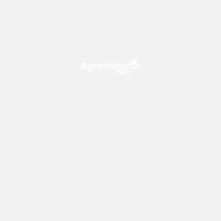
O Agroclima PRO é uma plataforma de agricultura digital,
que utiliza o conhecimento meteorológico a favor do
campo!
CONTATO
consultoria@climatempo.com.br
Siga-nos