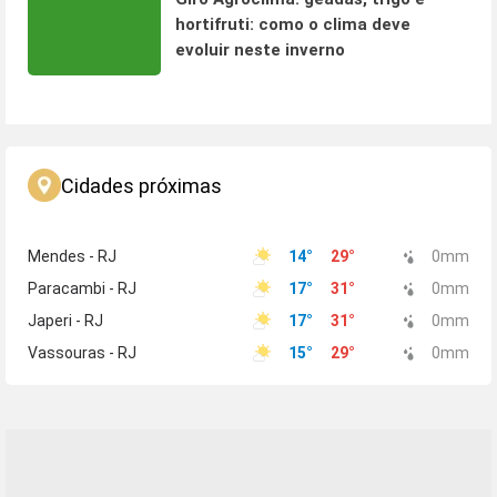
hortifruti: como o clima deve
evoluir neste inverno
Cidades próximas
Mendes - RJ
14
°
29
°
0
mm
Paracambi - RJ
17
°
31
°
0
mm
Japeri - RJ
17
°
31
°
0
mm
Vassouras - RJ
15
°
29
°
0
mm