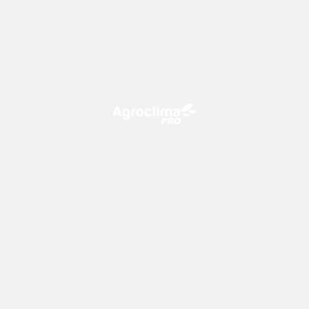
O Agroclima PRO é uma plataforma de agricultura digital,
que utiliza o conhecimento meteorológico a favor do
campo!
CONTATO
consultoria@climatempo.com.br
Siga-nos