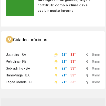
hortifruti: como o clima deve
evoluir neste inverno
Cidades próximas
Juazeiro - BA
21
°
33
°
0
mm
Petrolina - PE
21
°
33
°
0
mm
Sobradinho - BA
22
°
33
°
0
mm
Itamotinga - BA
21
°
33
°
0
mm
Lagoa Grande - PE
21
°
33
°
0
mm