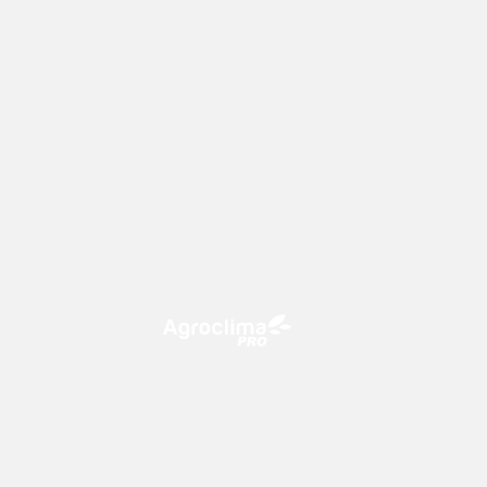
O Agroclima PRO é uma plataforma
de agricultura digital, que utiliza o
conhecimento meteorológico a
favor do campo!