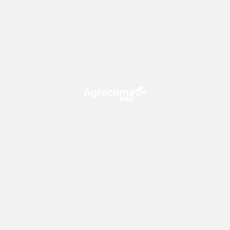
O Agroclima PRO é uma plataforma de agricultura digital,
que utiliza o conhecimento meteorológico a favor do
campo!
CONTATO
consultoria@climatempo.com.br