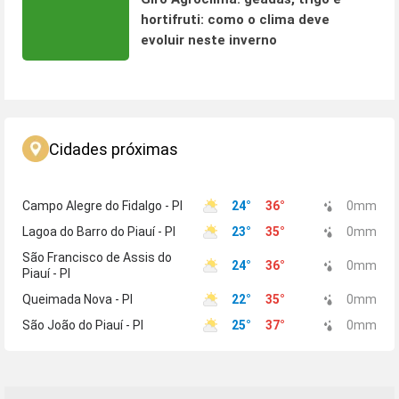
hortifruti: como o clima deve
evoluir neste inverno
Cidades próximas
Campo Alegre do Fidalgo - PI
24
°
36
°
0
mm
Lagoa do Barro do Piauí - PI
23
°
35
°
0
mm
São Francisco de Assis do
24
°
36
°
0
mm
Piauí - PI
Queimada Nova - PI
22
°
35
°
0
mm
São João do Piauí - PI
25
°
37
°
0
mm