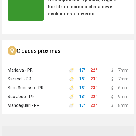
hortifruti: como o clima deve
evoluir neste inverno
Cidades próximas
Marialva - PR
17
°
22
°
7
mm
Sarandi - PR
18
°
23
°
7
mm
Bom Sucesso - PR
18
°
23
°
6
mm
São José - PR
18
°
22
°
9
mm
Mandaguari - PR
17
°
22
°
8
mm