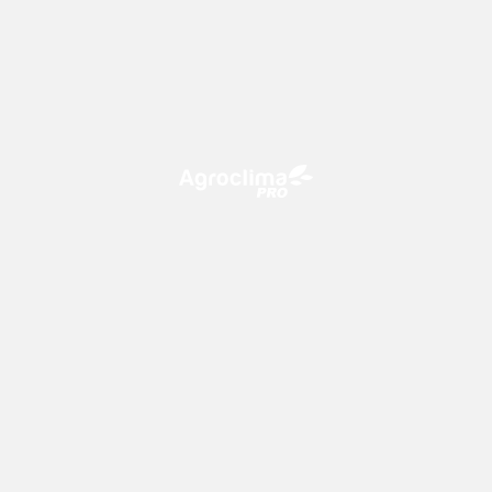
O Agroclima PRO é uma plataforma de agricultura digital,
que utiliza o conhecimento meteorológico a favor do
campo!
CONTATO
consultoria@climatempo.com.br
Siga-nos