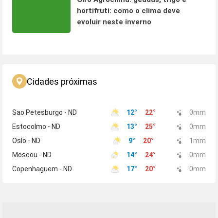
hortifruti: como o clima deve
evoluir neste inverno
Cidades próximas
Sao Petesburgo - ND
12
°
22
°
0
mm
Estocolmo - ND
13
°
25
°
0
mm
Oslo - ND
9
°
20
°
1
mm
Moscou - ND
14
°
24
°
0
mm
Copenhaguem - ND
17
°
20
°
0
mm