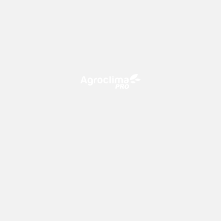
O Agroclima PRO é uma plataforma de agricultura digital,
que utiliza o conhecimento meteorológico a favor do
campo!
CONTATO
consultoria@climatempo.com.br
Siga-nos