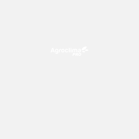
O Agroclima PRO é uma plataforma de agricultura digital,
que utiliza o conhecimento meteorológico a favor do
campo!
CONTATO
consultoria@climatempo.com.br
Siga-nos