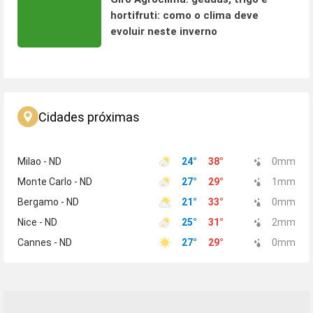
hortifruti: como o clima deve
evoluir neste inverno
Cidades próximas
Milao - ND
24
°
38
°
0
mm
Monte Carlo - ND
27
°
29
°
1
mm
Bergamo - ND
21
°
33
°
0
mm
Nice - ND
25
°
31
°
2
mm
Cannes - ND
27
°
29
°
0
mm