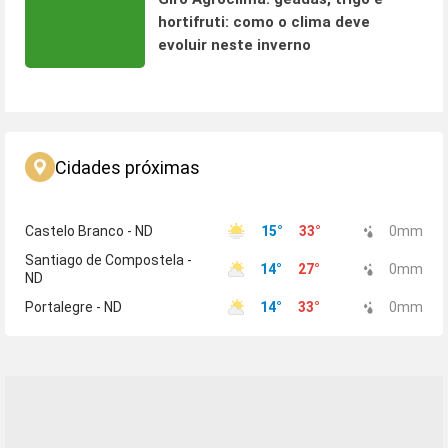
hortifruti: como o clima deve
evoluir neste inverno
Cidades próximas
Castelo Branco - ND
15
°
33
°
0
mm
Santiago de Compostela -
14
°
27
°
0
mm
ND
Portalegre - ND
14
°
33
°
0
mm