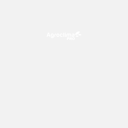
O Agroclima PRO é uma plataforma de agricultura digital,
que utiliza o conhecimento meteorológico a favor do
campo!
CONTATO
consultoria@climatempo.com.br
Siga-nos