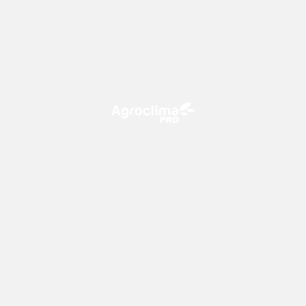
O Agroclima PRO é uma plataforma de agricultura digital,
que utiliza o conhecimento meteorológico a favor do
campo!
CONTATO
consultoria@climatempo.com.br
Siga-nos