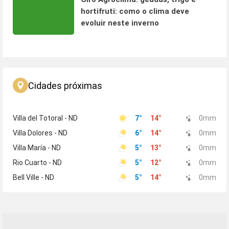
hortifruti: como o clima deve
evoluir neste inverno
Cidades próximas
Villa del Totoral - ND
7
°
14
°
0
mm
Villa Dolores - ND
6
°
14
°
0
mm
Villa María - ND
5
°
13
°
0
mm
Rio Cuarto - ND
5
°
12
°
0
mm
Bell Ville - ND
5
°
14
°
0
mm