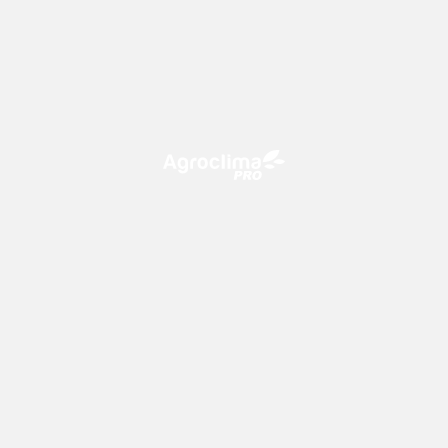
O Agroclima PRO é uma plataforma de agricultura digital,
que utiliza o conhecimento meteorológico a favor do
campo!
CONTATO
consultoria@climatempo.com.br
Siga-nos