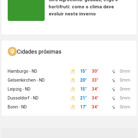
hortifruti: como o clima deve
evoluir neste inverno
Cidades próximas
Hamburgo - ND
15
°
30
°
0
mm
Gelsenkirchen - ND
20
°
33
°
0
mm
Leipzig - ND
15
°
34
°
0
mm
Dusseldorf - ND
21
°
34
°
0
mm
Bonn - ND
17
°
34
°
0
mm