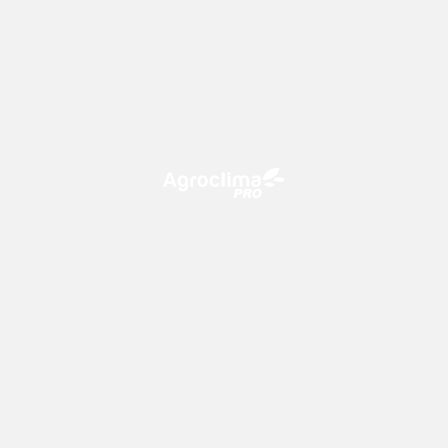
O Agroclima PRO é uma plataforma de agricultura digital,
que utiliza o conhecimento meteorológico a favor do
campo!
CONTATO
consultoria@climatempo.com.br