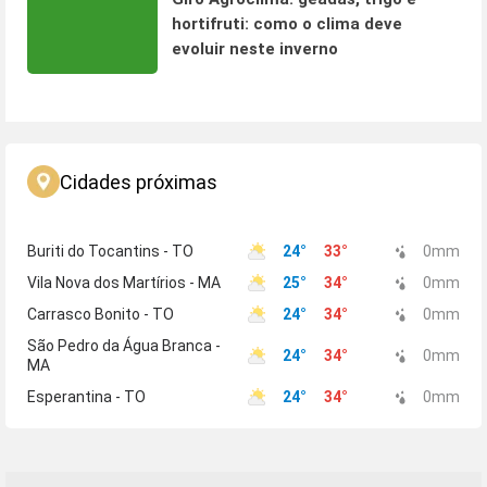
hortifruti: como o clima deve
evoluir neste inverno
Cidades próximas
Buriti do Tocantins - TO
24
°
33
°
0
mm
Vila Nova dos Martírios - MA
25
°
34
°
0
mm
Carrasco Bonito - TO
24
°
34
°
0
mm
São Pedro da Água Branca -
24
°
34
°
0
mm
MA
Esperantina - TO
24
°
34
°
0
mm