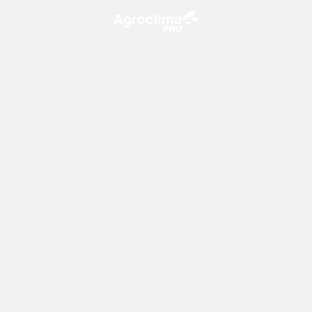
O Agroclima PRO é uma plataforma de agricultura digital,
que utiliza o conhecimento meteorológico a favor do
campo!
CONTATO
consultoria@climatempo.com.br
Siga-nos