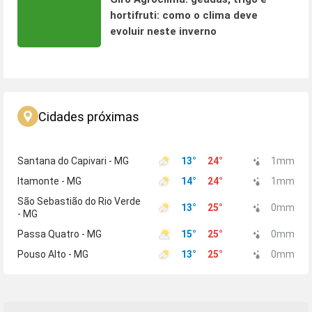
hortifruti: como o clima deve
evoluir neste inverno
Cidades próximas
Santana do Capivari - MG
13
°
24
°
1
mm
Itamonte - MG
14
°
24
°
1
mm
São Sebastião do Rio Verde
13
°
25
°
0
mm
- MG
Passa Quatro - MG
15
°
25
°
0
mm
Pouso Alto - MG
13
°
25
°
0
mm