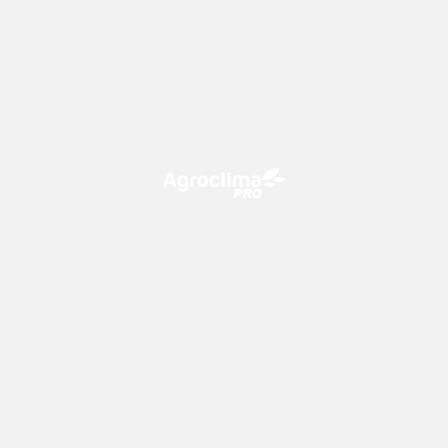
O Agroclima PRO é uma plataforma de agricultura digital,
que utiliza o conhecimento meteorológico a favor do
campo!
CONTATO
consultoria@climatempo.com.br