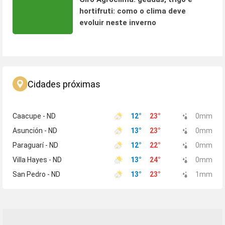
hortifruti: como o clima deve
evoluir neste inverno
Cidades próximas
Caacupe - ND
12
°
23
°
0
mm
Asunción - ND
13
°
23
°
0
mm
Paraguarí - ND
12
°
22
°
0
mm
Villa Hayes - ND
13
°
24
°
0
mm
San Pedro - ND
13
°
23
°
1
mm