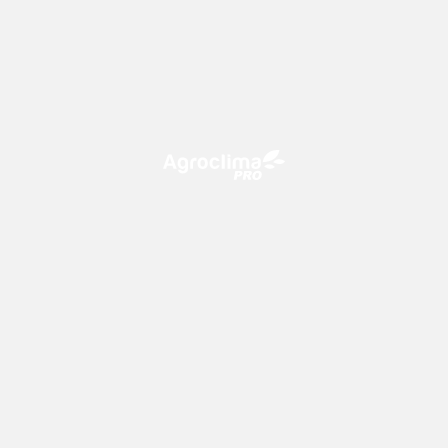
O Agroclima PRO é uma plataforma de agricultura digital,
que utiliza o conhecimento meteorológico a favor do
campo!
CONTATO
consultoria@climatempo.com.br
Siga-nos