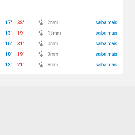
17
°
32
°
2
mm
saiba mais
13
°
19
°
13
mm
saiba mais
16
°
31
°
0
mm
saiba mais
10
°
19
°
3
mm
saiba mais
12
°
21
°
8
mm
saiba mais