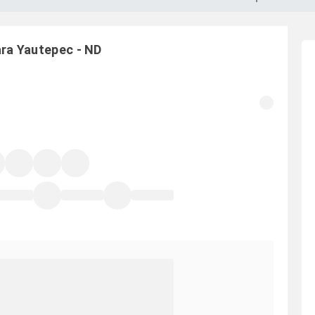
ara
Yautepec
-
ND