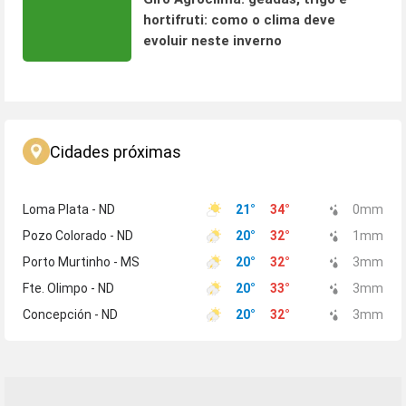
hortifruti: como o clima deve
evoluir neste inverno
Cidades próximas
Loma Plata - ND
21
°
34
°
0
mm
Pozo Colorado - ND
20
°
32
°
1
mm
Porto Murtinho - MS
20
°
32
°
3
mm
Fte. Olimpo - ND
20
°
33
°
3
mm
Concepción - ND
20
°
32
°
3
mm