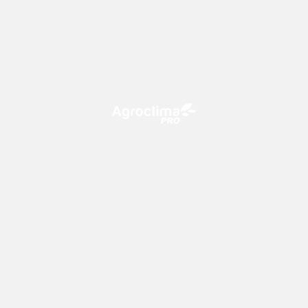
O Agroclima PRO é uma plataforma de agricultura digital,
que utiliza o conhecimento meteorológico a favor do
campo!
CONTATO
consultoria@climatempo.com.br
Siga-nos