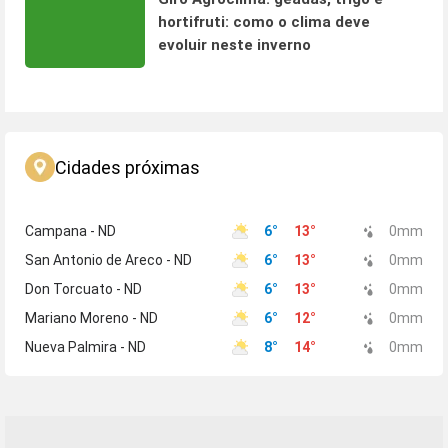
hortifruti: como o clima deve
evoluir neste inverno
Cidades próximas
Campana - ND
6
°
13
°
0
mm
San Antonio de Areco - ND
6
°
13
°
0
mm
Don Torcuato - ND
6
°
13
°
0
mm
Mariano Moreno - ND
6
°
12
°
0
mm
Nueva Palmira - ND
8
°
14
°
0
mm