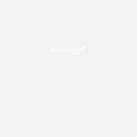
O Agroclima PRO é uma plataforma de agricultura digital,
que utiliza o conhecimento meteorológico a favor do
campo!
CONTATO
consultoria@climatempo.com.br
Siga-nos