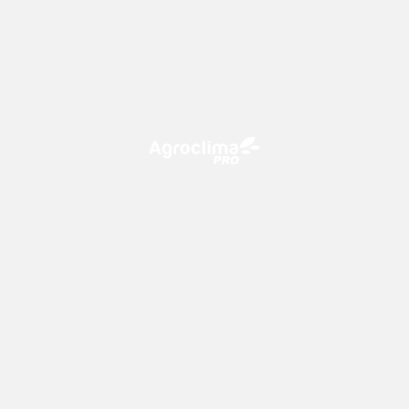
O Agroclima PRO é uma plataforma de agricultura digital,
que utiliza o conhecimento meteorológico a favor do
campo!
CONTATO
consultoria@climatempo.com.br
Siga-nos