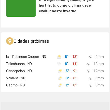
hortifruti: como o clima deve
evoluir neste inverno
Cidades próximas
Isla Robinson Crusoe - ND
8
°
12
°
0
mm
Talcahuano - ND
8
°
11
°
13
mm
Concepción - ND
5
°
9
°
12
mm
Valdivia - ND
3
°
6
°
3
mm
Osorno - ND
2
°
8
°
3
mm