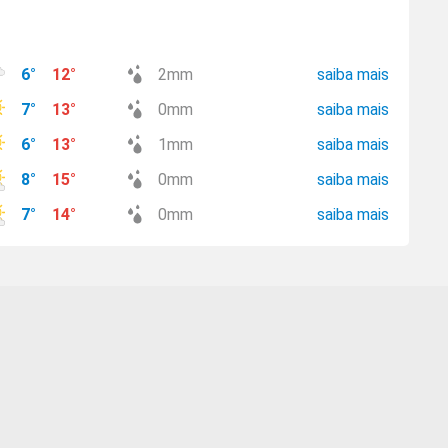
6
°
12
°
2
mm
saiba mais
7
°
13
°
0
mm
saiba mais
6
°
13
°
1
mm
saiba mais
8
°
15
°
0
mm
saiba mais
7
°
14
°
0
mm
saiba mais