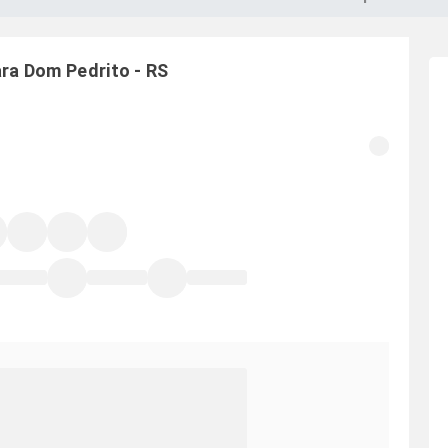
ara
Dom Pedrito
-
RS