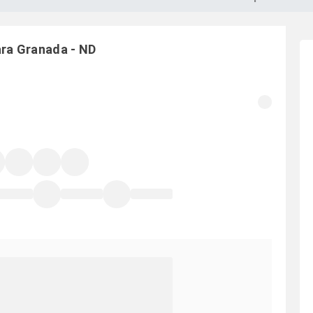
ara
Granada
-
ND