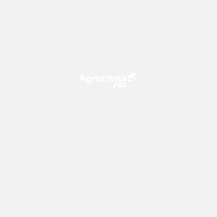
O Agroclima PRO é uma plataforma de agricultura digital,
que utiliza o conhecimento meteorológico a favor do
campo!
CONTATO
consultoria@climatempo.com.br
Siga-nos