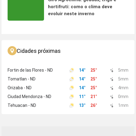
hortifruti: como o clima deve
evoluir neste inverno
Cidades próximas
Fortin de las Flores - ND
14
°
25
°
5
mm
Tomatlan - ND
14
°
25
°
5
mm
Orizaba - ND
14
°
25
°
4
mm
Ciudad Mendonza - ND
11
°
21
°
0
mm
Tehuacan - ND
13
°
26
°
1
mm