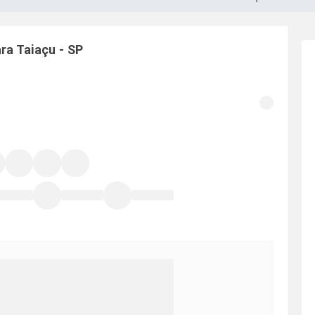
ara
Taiaçu
-
SP