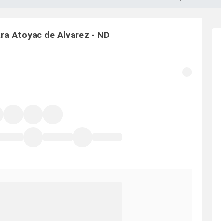
ara
Atoyac de Alvarez
-
ND