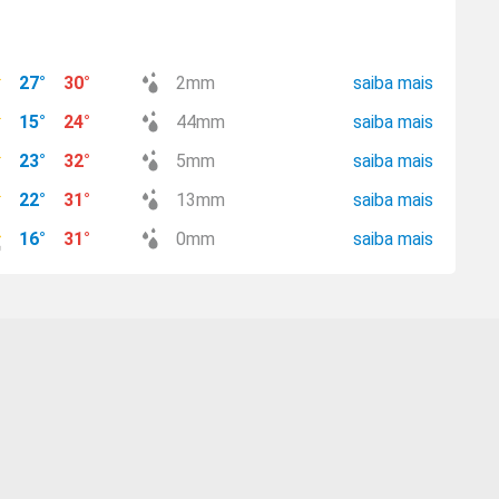
27
°
30
°
2
mm
saiba mais
15
°
24
°
44
mm
saiba mais
23
°
32
°
5
mm
saiba mais
22
°
31
°
13
mm
saiba mais
16
°
31
°
0
mm
saiba mais