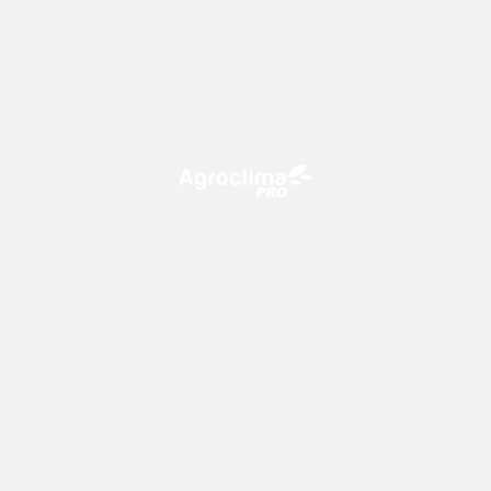
O Agroclima PRO é uma plataforma de agricultura digital,
que utiliza o conhecimento meteorológico a favor do
campo!
CONTATO
consultoria@climatempo.com.br
Siga-nos