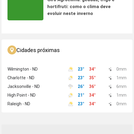
hortifruti: como o clima deve
evoluir neste inverno
Cidades próximas
Wilmington - ND
23
°
34
°
0
mm
Charlotte - ND
23
°
35
°
1
mm
Jacksonville - ND
26
°
36
°
6
mm
High Point - ND
21
°
34
°
1
mm
Raleigh - ND
23
°
34
°
0
mm