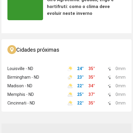
hortifruti: como o clima deve
evoluir neste inverno
Cidades próximas
Louisville - ND
24
°
35
°
0
mm
Birmingham - ND
23
°
35
°
6
mm
Madison - ND
22
°
34
°
0
mm
Memphis - ND
25
°
37
°
0
mm
Cincinnati - ND
22
°
35
°
0
mm