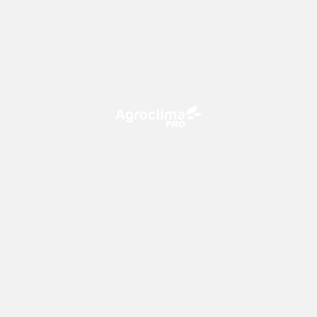
O Agroclima PRO é uma plataforma de agricultura digital,
que utiliza o conhecimento meteorológico a favor do
campo!
CONTATO
consultoria@climatempo.com.br
Siga-nos