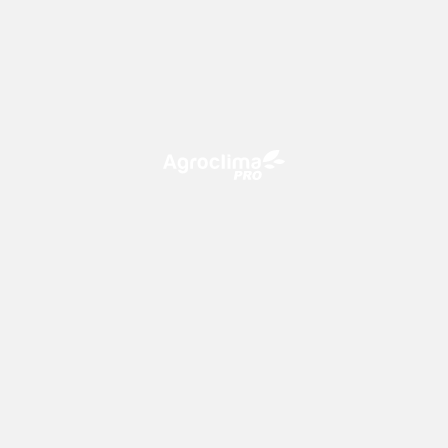
O Agroclima PRO é uma plataforma de agricultura digital,
que utiliza o conhecimento meteorológico a favor do
campo!
CONTATO
consultoria@climatempo.com.br
Siga-nos