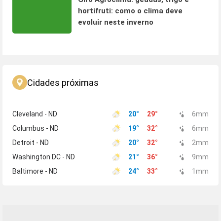
hortifruti: como o clima deve
evoluir neste inverno
Cidades próximas
Cleveland - ND
20
°
29
°
6
mm
Columbus - ND
19
°
32
°
6
mm
Detroit - ND
20
°
32
°
2
mm
Washington DC - ND
21
°
36
°
9
mm
Baltimore - ND
24
°
33
°
1
mm