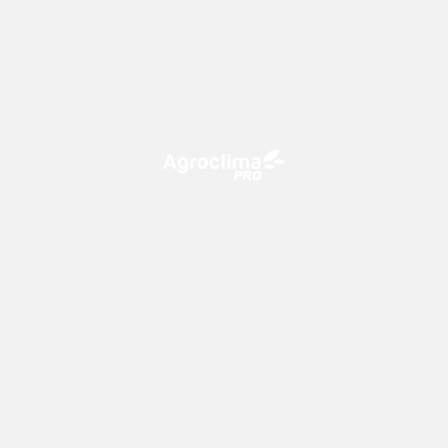
O Agroclima PRO é uma plataforma de agricultura digital,
que utiliza o conhecimento meteorológico a favor do
campo!
CONTATO
consultoria@climatempo.com.br
Siga-nos