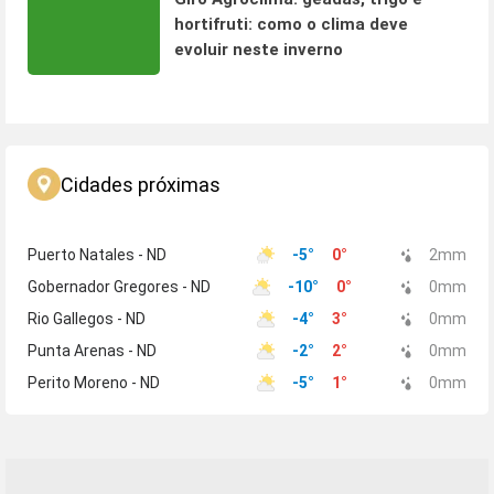
hortifruti: como o clima deve
evoluir neste inverno
Cidades próximas
Puerto Natales - ND
-5
°
0
°
2
mm
Gobernador Gregores - ND
-10
°
0
°
0
mm
Rio Gallegos - ND
-4
°
3
°
0
mm
Punta Arenas - ND
-2
°
2
°
0
mm
Perito Moreno - ND
-5
°
1
°
0
mm