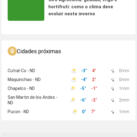
hortifruti: como o clima deve
evoluir neste inverno
Cidades próximas
Cutral-Co - ND
-3
°
4
°
0
mm
Maquinchao - ND
-4
°
2
°
0
mm
Chapelco - ND
-5
°
-1
°
1
mm
San Martin de los Andes -
-6
°
-2
°
2
mm
ND
Pucon - ND
0
°
7
°
1
mm