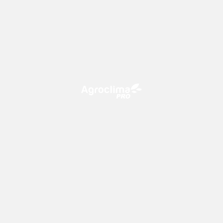
O Agroclima PRO é uma plataforma de agricultura digital,
que utiliza o conhecimento meteorológico a favor do
campo!
CONTATO
consultoria@climatempo.com.br