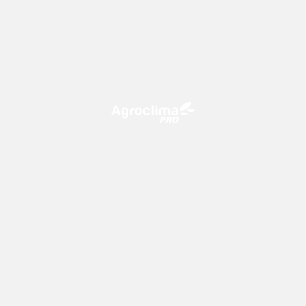
O Agroclima PRO é uma plataforma de agricultura digital,
que utiliza o conhecimento meteorológico a favor do
campo!
CONTATO
consultoria@climatempo.com.br
Siga-nos