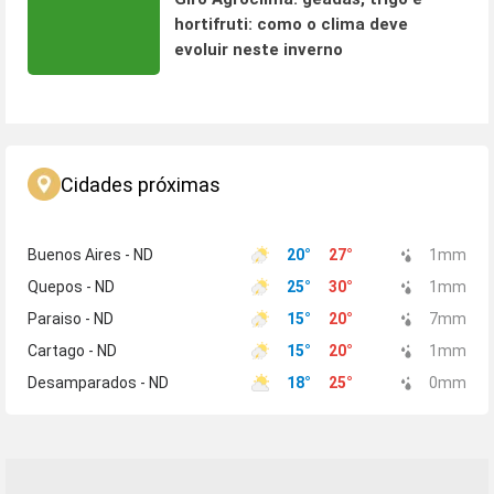
hortifruti: como o clima deve
evoluir neste inverno
Cidades próximas
Buenos Aires - ND
20
°
27
°
1
mm
Quepos - ND
25
°
30
°
1
mm
Paraiso - ND
15
°
20
°
7
mm
Cartago - ND
15
°
20
°
1
mm
Desamparados - ND
18
°
25
°
0
mm