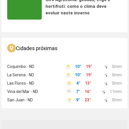
hortifruti: como o clima deve
evoluir neste inverno
Cidades próximas
Coquimbo - ND
10
°
19
°
0
mm
La Serena - ND
10
°
19
°
0
mm
Las Flores - ND
4
°
13
°
0
mm
Vina del Mar - ND
7
°
16
°
11
mm
San Juan - ND
9
°
23
°
0
mm