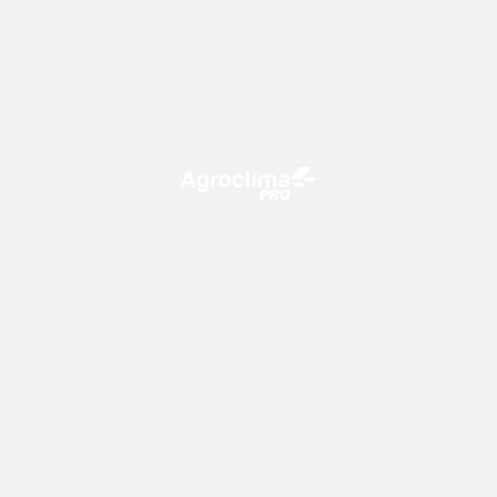
O Agroclima PRO é uma plataforma de agricultura digital,
que utiliza o conhecimento meteorológico a favor do
campo!
CONTATO
consultoria@climatempo.com.br
Siga-nos