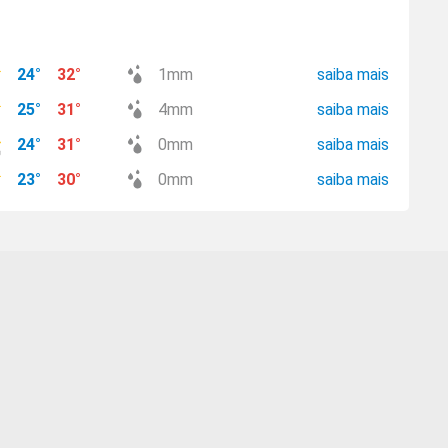
24
°
32
°
1
mm
saiba mais
25
°
31
°
4
mm
saiba mais
24
°
31
°
0
mm
saiba mais
23
°
30
°
0
mm
saiba mais