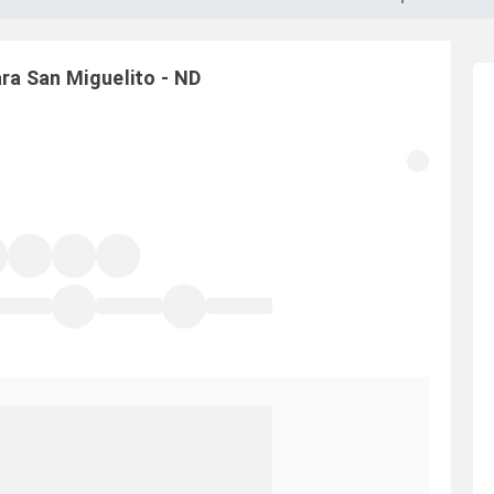
ara
San Miguelito
-
ND