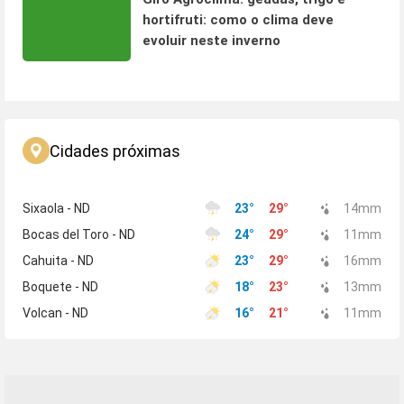
hortifruti: como o clima deve
evoluir neste inverno
Cidades próximas
Sixaola - ND
23
°
29
°
14
mm
Bocas del Toro - ND
24
°
29
°
11
mm
Cahuita - ND
23
°
29
°
16
mm
Boquete - ND
18
°
23
°
13
mm
Volcan - ND
16
°
21
°
11
mm