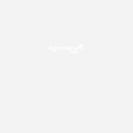
O Agroclima PRO é uma plataforma de agricultura digital,
que utiliza o conhecimento meteorológico a favor do
campo!
CONTATO
consultoria@climatempo.com.br
Siga-nos