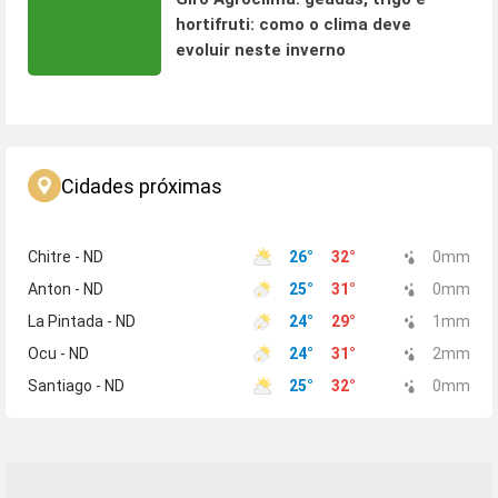
hortifruti: como o clima deve
evoluir neste inverno
Cidades próximas
Chitre - ND
26
°
32
°
0
mm
Anton - ND
25
°
31
°
0
mm
La Pintada - ND
24
°
29
°
1
mm
Ocu - ND
24
°
31
°
2
mm
Santiago - ND
25
°
32
°
0
mm