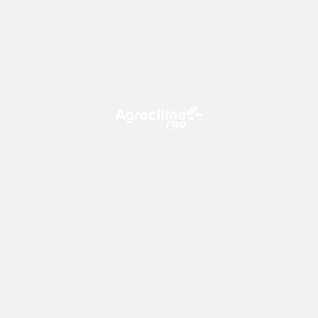
O Agroclima PRO é uma plataforma de agricultura digital,
que utiliza o conhecimento meteorológico a favor do
campo!
CONTATO
consultoria@climatempo.com.br
Siga-nos