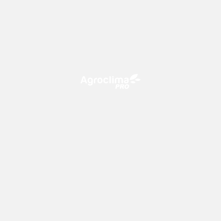
O Agroclima PRO é uma plataforma de agricultura digital,
que utiliza o conhecimento meteorológico a favor do
campo!
CONTATO
consultoria@climatempo.com.br
Siga-nos