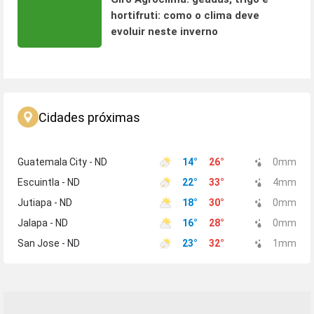
hortifruti: como o clima deve
evoluir neste inverno
Cidades próximas
Guatemala City - ND
14
°
26
°
0
mm
Escuintla - ND
22
°
33
°
4
mm
Jutiapa - ND
18
°
30
°
0
mm
Jalapa - ND
16
°
28
°
0
mm
San Jose - ND
23
°
32
°
1
mm