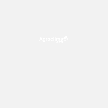
O Agroclima PRO é uma plataforma de agricultura digital,
que utiliza o conhecimento meteorológico a favor do
campo!
CONTATO
consultoria@climatempo.com.br
Siga-nos