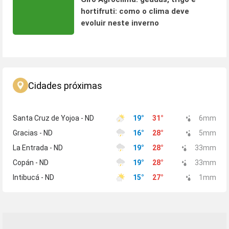
hortifruti: como o clima deve
evoluir neste inverno
Cidades próximas
Santa Cruz de Yojoa - ND
19
°
31
°
6
mm
Gracias - ND
16
°
28
°
5
mm
La Entrada - ND
19
°
28
°
33
mm
Copán - ND
19
°
28
°
33
mm
Intibucá - ND
15
°
27
°
1
mm