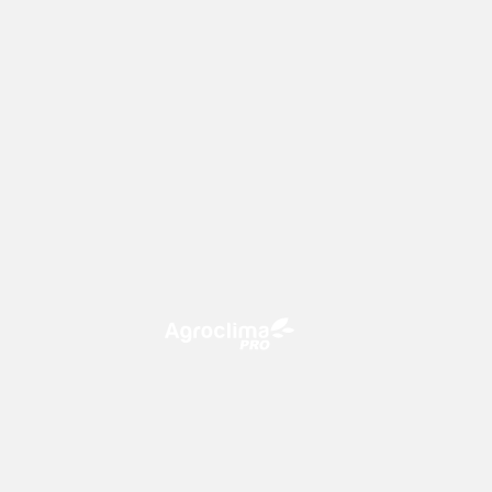
O Agroclima PRO é uma plataforma
de agricultura digital, que utiliza o
conhecimento meteorológico a
favor do campo!