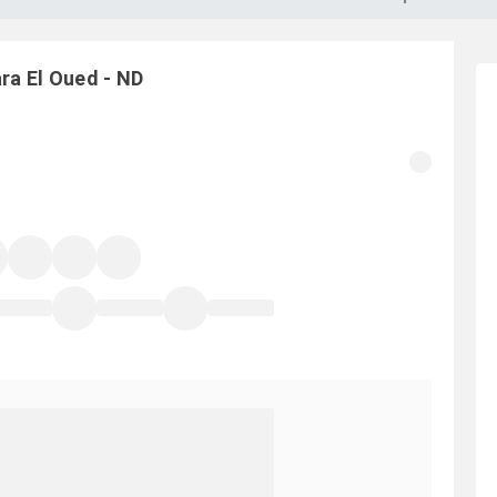
ara
El Oued
-
ND