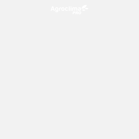
O Agroclima PRO é uma plataforma de agricultura digital,
que utiliza o conhecimento meteorológico a favor do
campo!
CONTATO
consultoria@climatempo.com.br
Siga-nos