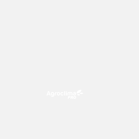
O Agroclima PRO é uma plataforma
de agricultura digital, que utiliza o
conhecimento meteorológico a
favor do campo!