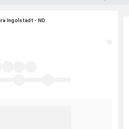
ara
Ingolstadt
-
ND