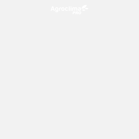
O Agroclima PRO é uma plataforma de agricultura digital,
que utiliza o conhecimento meteorológico a favor do
campo!
CONTATO
consultoria@climatempo.com.br
Siga-nos