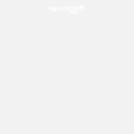
O Agroclima PRO é uma plataforma de agricultura digital,
que utiliza o conhecimento meteorológico a favor do
campo!
CONTATO
consultoria@climatempo.com.br
Siga-nos