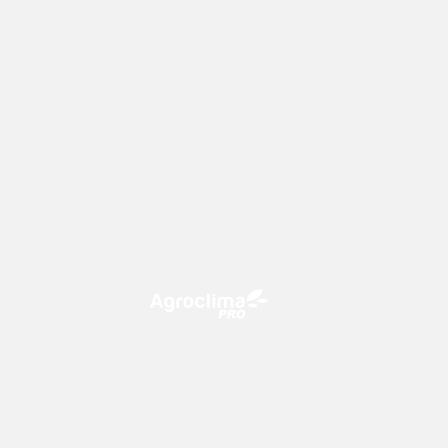
O Agroclima PRO é uma plataforma
de agricultura digital, que utiliza o
conhecimento meteorológico a
favor do campo!