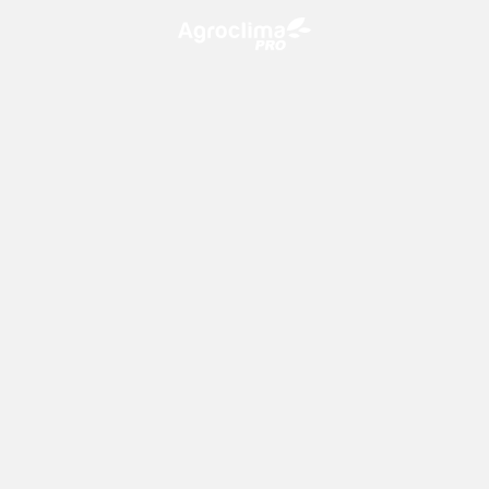
O Agroclima PRO é uma plataforma de agricultura digital,
que utiliza o conhecimento meteorológico a favor do
campo!
CONTATO
consultoria@climatempo.com.br
Siga-nos